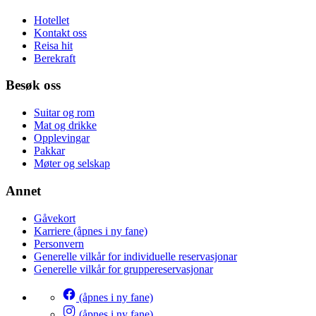
Hotellet
Kontakt oss
Reisa hit
Berekraft
Besøk oss
Suitar og rom
Mat og drikke
Opplevingar
Pakkar
Møter og selskap
Annet
Gåvekort
Karriere
(åpnes i ny fane)
Personvern
Generelle vilkår for individuelle reservasjonar
Generelle vilkår for gruppereservasjonar
(åpnes i ny fane)
(åpnes i ny fane)