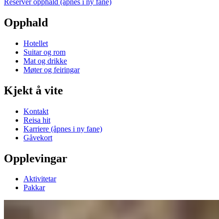
Reserver opphald
(åpnes i ny fane)
Opphald
Hotellet
Suitar og rom
Mat og drikke
Møter og feiringar
Kjekt å vite
Kontakt
Reisa hit
Karriere
(åpnes i ny fane)
Gåvekort
Opplevingar
Aktivitetar
Pakkar