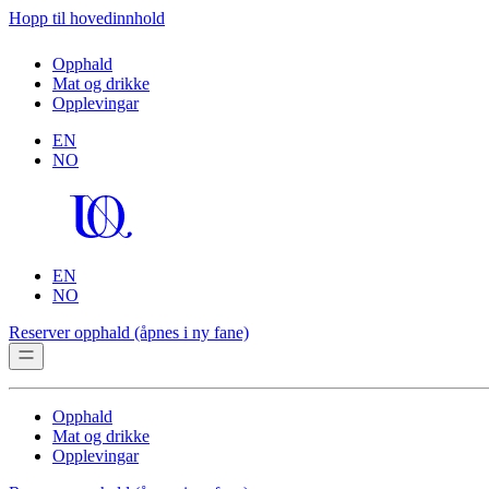
Hopp til hovedinnhold
Opphald
Mat og drikke
Opplevingar
EN
NO
EN
NO
Reserver opphald
(åpnes i ny fane)
Opphald
Mat og drikke
Opplevingar