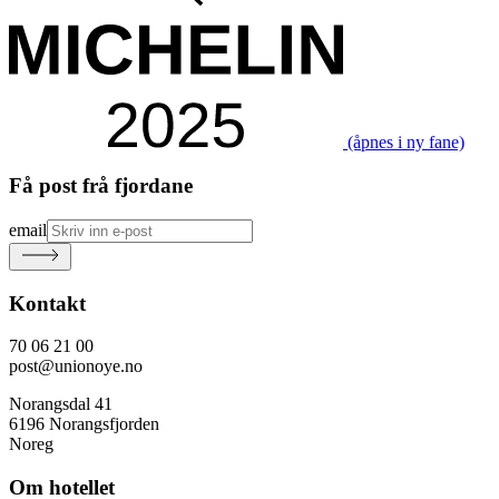
(åpnes i ny fane)
Få post frå fjordane
email
Kontakt
70 06 21 00
post@unionoye.no
Norangsdal 41
6196 Norangsfjorden
Noreg
Om hotellet