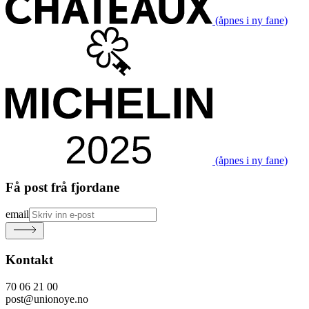
(åpnes i ny fane)
(åpnes i ny fane)
Få post frå fjordane
email
Kontakt
70 06 21 00
post@unionoye.no