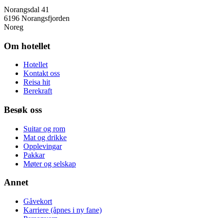
Norangsdal 41
6196 Norangsfjorden
Noreg
Om hotellet
Hotellet
Kontakt oss
Reisa hit
Berekraft
Besøk oss
Suitar og rom
Mat og drikke
Opplevingar
Pakkar
Møter og selskap
Annet
Gåvekort
Karriere
(åpnes i ny fane)