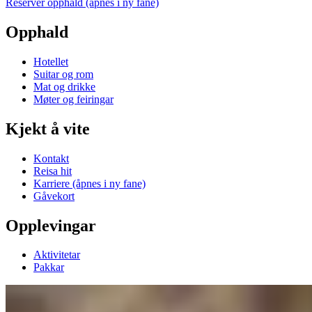
Reserver opphald
(åpnes i ny fane)
Opphald
Hotellet
Suitar og rom
Mat og drikke
Møter og feiringar
Kjekt å vite
Kontakt
Reisa hit
Karriere
(åpnes i ny fane)
Gåvekort
Opplevingar
Aktivitetar
Pakkar