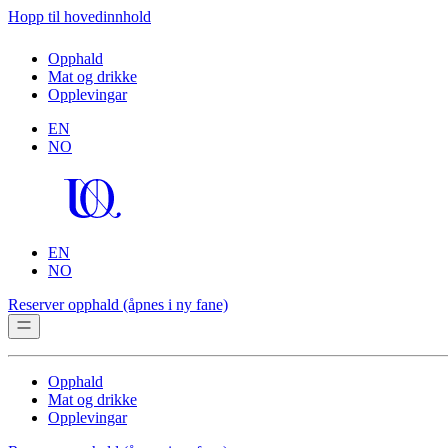
Hopp til hovedinnhold
Opphald
Mat og drikke
Opplevingar
EN
NO
EN
NO
Reserver opphald
(åpnes i ny fane)
Opphald
Mat og drikke
Opplevingar