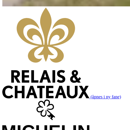
(åpnes i ny fane)