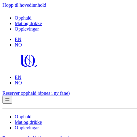
Hopp til hovedinnhold
Opphald
Mat og drikke
Opplevingar
EN
NO
EN
NO
Reserver opphald
(åpnes i ny fane)
Opphald
Mat og drikke
Opplevingar