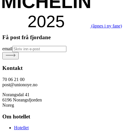
(åpnes i ny fane)
Få post frå fjordane
email
Kontakt
70 06 21 00
post@unionoye.no
Norangsdal 41
6196 Norangsfjorden
Noreg
Om hotellet
Hotellet