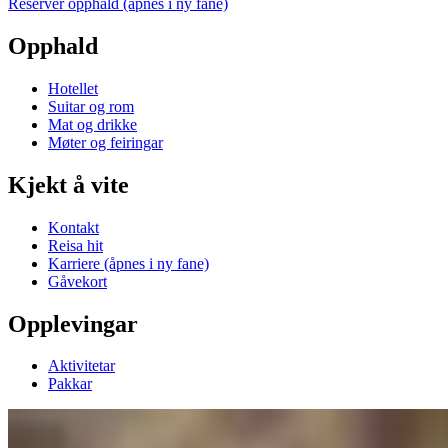
Reserver opphald
(åpnes i ny fane)
Opphald
Hotellet
Suitar og rom
Mat og drikke
Møter og feiringar
Kjekt å vite
Kontakt
Reisa hit
Karriere
(åpnes i ny fane)
Gåvekort
Opplevingar
Aktivitetar
Pakkar