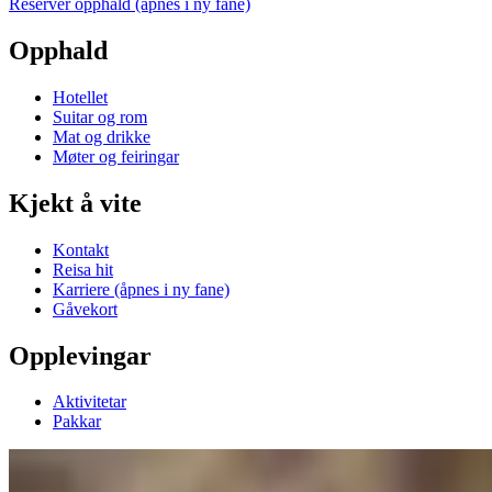
Reserver opphald
(åpnes i ny fane)
Opphald
Hotellet
Suitar og rom
Mat og drikke
Møter og feiringar
Kjekt å vite
Kontakt
Reisa hit
Karriere
(åpnes i ny fane)
Gåvekort
Opplevingar
Aktivitetar
Pakkar