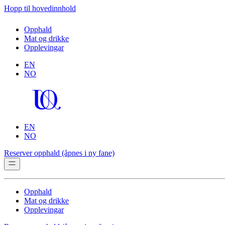
Hopp til hovedinnhold
Opphald
Mat og drikke
Opplevingar
EN
NO
EN
NO
Reserver opphald
(åpnes i ny fane)
Opphald
Mat og drikke
Opplevingar