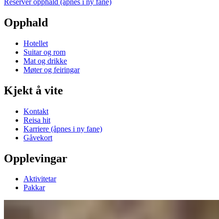
Reserver opphald
(åpnes i ny fane)
Opphald
Hotellet
Suitar og rom
Mat og drikke
Møter og feiringar
Kjekt å vite
Kontakt
Reisa hit
Karriere
(åpnes i ny fane)
Gåvekort
Opplevingar
Aktivitetar
Pakkar