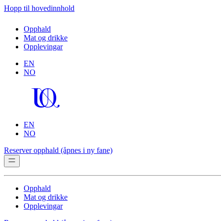
Hopp til hovedinnhold
Opphald
Mat og drikke
Opplevingar
EN
NO
EN
NO
Reserver opphald
(åpnes i ny fane)
Opphald
Mat og drikke
Opplevingar