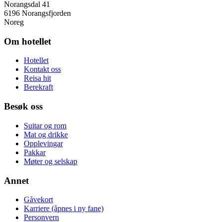
Norangsdal 41
6196 Norangsfjorden
Noreg
Om hotellet
Hotellet
Kontakt oss
Reisa hit
Berekraft
Besøk oss
Suitar og rom
Mat og drikke
Opplevingar
Pakkar
Møter og selskap
Annet
Gåvekort
Karriere
(åpnes i ny fane)
Personvern