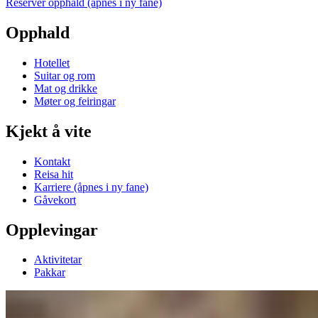
Reserver opphald
(åpnes i ny fane)
Opphald
Hotellet
Suitar og rom
Mat og drikke
Møter og feiringar
Kjekt å vite
Kontakt
Reisa hit
Karriere
(åpnes i ny fane)
Gåvekort
Opplevingar
Aktivitetar
Pakkar