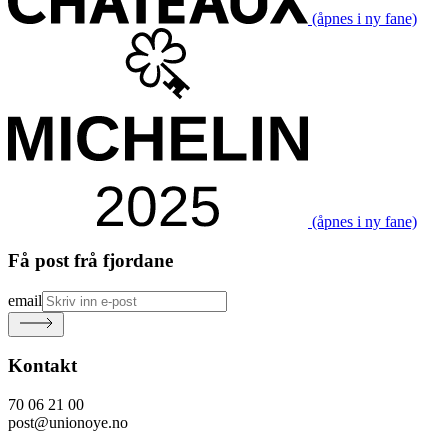
(åpnes i ny fane)
(åpnes i ny fane)
Få post frå fjordane
email
Kontakt
70 06 21 00
post@unionoye.no