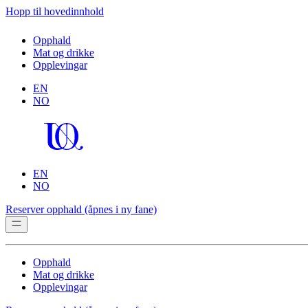
Hopp til hovedinnhold
Opphald
Mat og drikke
Opplevingar
EN
NO
EN
NO
Reserver opphald
(åpnes i ny fane)
Opphald
Mat og drikke
Opplevingar