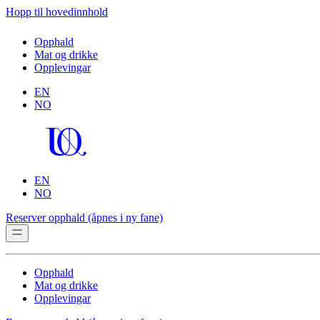
Hopp til hovedinnhold
Opphald
Mat og drikke
Opplevingar
EN
NO
EN
NO
Reserver opphald
(åpnes i ny fane)
Opphald
Mat og drikke
Opplevingar