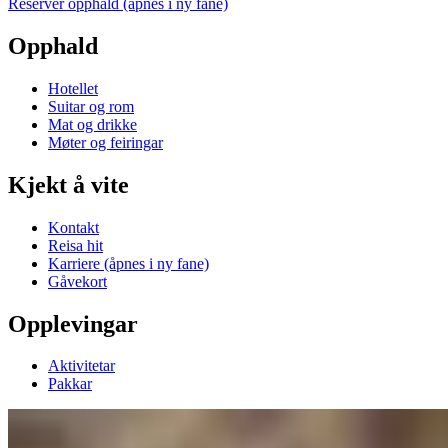
Reserver opphald
(åpnes i ny fane)
Opphald
Hotellet
Suitar og rom
Mat og drikke
Møter og feiringar
Kjekt å vite
Kontakt
Reisa hit
Karriere
(åpnes i ny fane)
Gåvekort
Opplevingar
Aktivitetar
Pakkar