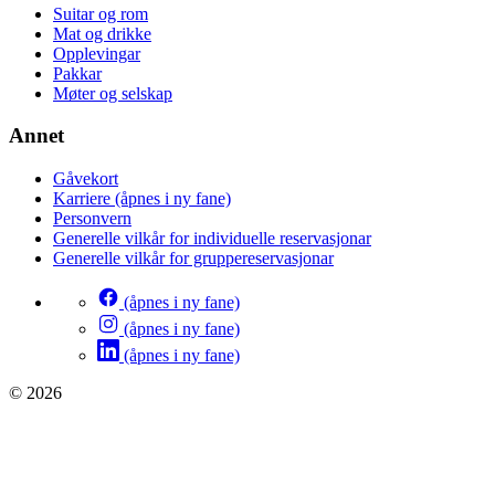
Suitar og rom
Mat og drikke
Opplevingar
Pakkar
Møter og selskap
Annet
Gåvekort
Karriere
(åpnes i ny fane)
Personvern
Generelle vilkår for individuelle reservasjonar
Generelle vilkår for gruppereservasjonar
(åpnes i ny fane)
(åpnes i ny fane)
(åpnes i ny fane)
© 2026