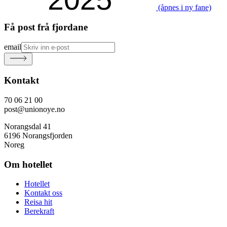
(åpnes i ny fane)
Få post frå fjordane
email
Kontakt
70 06 21 00
post@unionoye.no
Norangsdal 41
6196 Norangsfjorden
Noreg
Om hotellet
Hotellet
Kontakt oss
Reisa hit
Berekraft