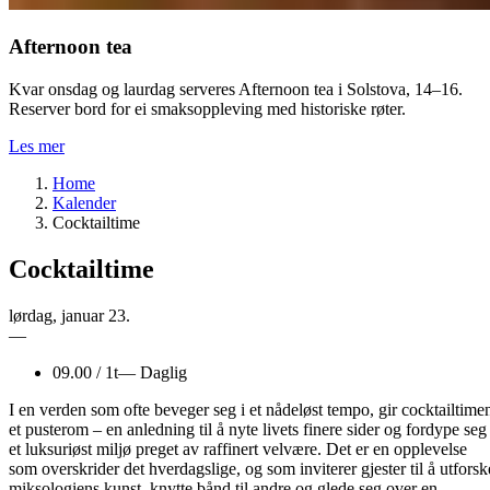
Afternoon tea
Kvar onsdag og laurdag serveres Afternoon tea i Solstova, 14–16.
Reserver bord for ei smaksoppleving med historiske røter.
Les mer
Home
Kalender
Cocktailtime
Cocktailtime
lørdag
,
januar
23.
—
09.00
/
1t
—
Daglig
I en verden som ofte beveger seg i et nådeløst tempo, gir cocktailtime
et pusterom – en anledning til å nyte livets finere sider og fordype seg 
et luksuriøst miljø preget av raffinert velvære. Det er en opplevelse
som overskrider det hverdagslige, og som inviterer gjester til å utforsk
miksologiens kunst, knytte bånd til andre og glede seg over en