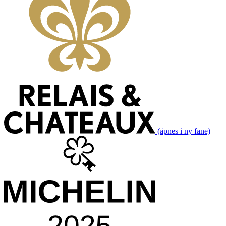
(åpnes i ny fane)