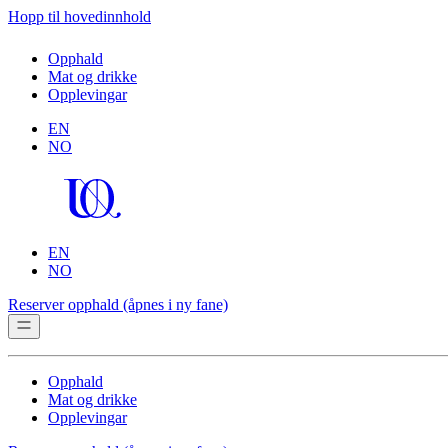
Hopp til hovedinnhold
Opphald
Mat og drikke
Opplevingar
EN
NO
EN
NO
Reserver opphald
(åpnes i ny fane)
Opphald
Mat og drikke
Opplevingar