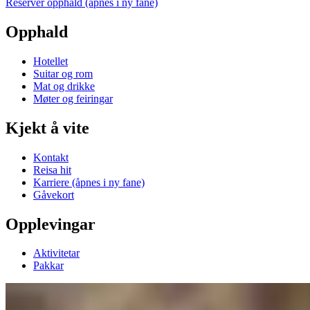
Reserver opphald
(åpnes i ny fane)
Opphald
Hotellet
Suitar og rom
Mat og drikke
Møter og feiringar
Kjekt å vite
Kontakt
Reisa hit
Karriere
(åpnes i ny fane)
Gåvekort
Opplevingar
Aktivitetar
Pakkar