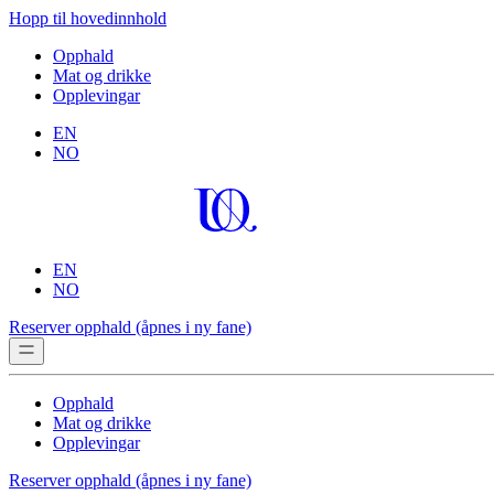
Hopp til hovedinnhold
Opphald
Mat og drikke
Opplevingar
EN
NO
EN
NO
Reserver opphald
(åpnes i ny fane)
Opphald
Mat og drikke
Opplevingar
Reserver opphald
(åpnes i ny fane)