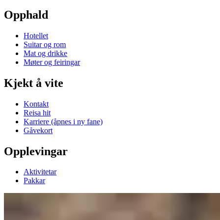
Opphald
Hotellet
Suitar og rom
Mat og drikke
Møter og feiringar
Kjekt å vite
Kontakt
Reisa hit
Karriere
(åpnes i ny fane)
Gåvekort
Opplevingar
Aktivitetar
Pakkar