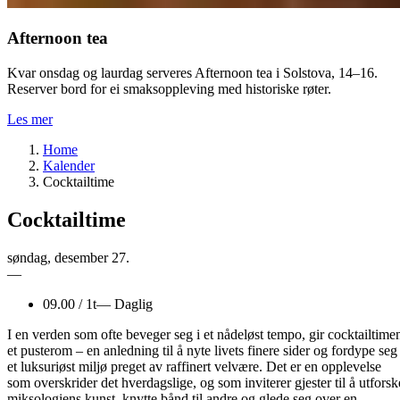
Afternoon tea
Kvar onsdag og laurdag serveres Afternoon tea i Solstova, 14–16.
Reserver bord for ei smaksoppleving med historiske røter.
Les mer
Home
Kalender
Cocktailtime
Cocktailtime
søndag
,
desember
27.
—
09.00
/
1t
—
Daglig
I en verden som ofte beveger seg i et nådeløst tempo, gir cocktailtime
et pusterom – en anledning til å nyte livets finere sider og fordype seg 
et luksuriøst miljø preget av raffinert velvære. Det er en opplevelse
som overskrider det hverdagslige, og som inviterer gjester til å utforsk
miksologiens kunst, knytte bånd til andre og glede seg over en