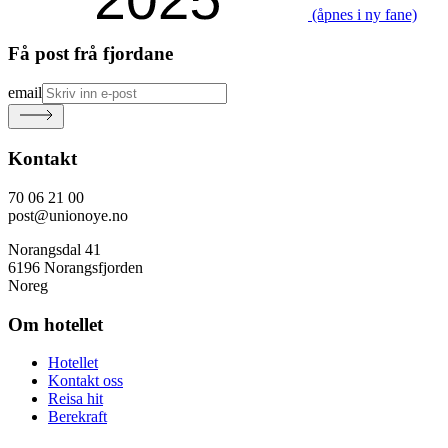
(åpnes i ny fane)
Få post frå fjordane
email
Kontakt
70 06 21 00
post@unionoye.no
Norangsdal 41
6196 Norangsfjorden
Noreg
Om hotellet
Hotellet
Kontakt oss
Reisa hit
Berekraft