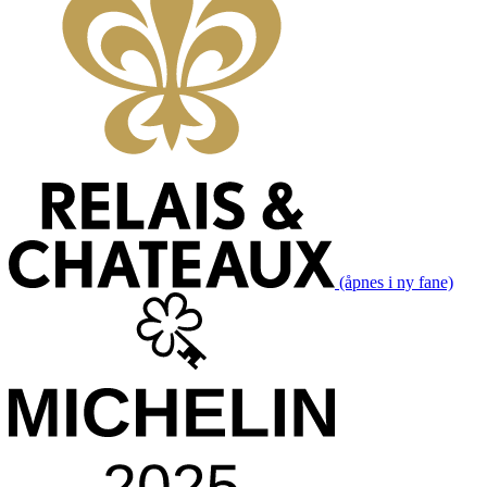
(åpnes i ny fane)