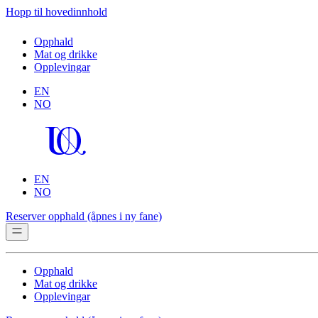
Hopp til hovedinnhold
Opphald
Mat og drikke
Opplevingar
EN
NO
EN
NO
Reserver opphald
(åpnes i ny fane)
Opphald
Mat og drikke
Opplevingar