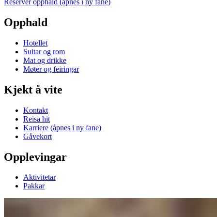
Reserver opphald
(åpnes i ny fane)
Opphald
Hotellet
Suitar og rom
Mat og drikke
Møter og feiringar
Kjekt å vite
Kontakt
Reisa hit
Karriere
(åpnes i ny fane)
Gåvekort
Opplevingar
Aktivitetar
Pakkar