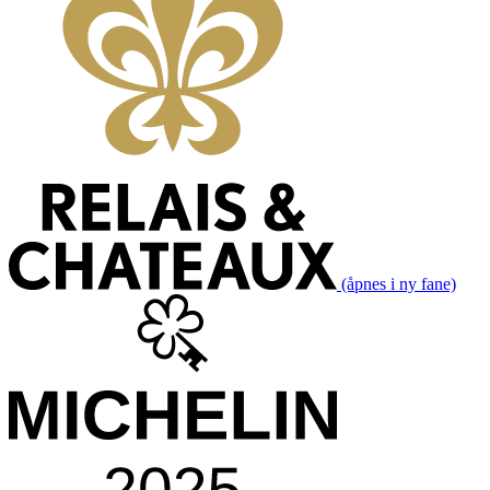
(åpnes i ny fane)