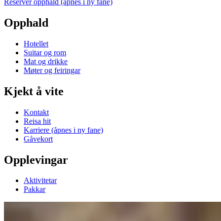
Reserver opphald
(åpnes i ny fane)
Opphald
Hotellet
Suitar og rom
Mat og drikke
Møter og feiringar
Kjekt å vite
Kontakt
Reisa hit
Karriere
(åpnes i ny fane)
Gåvekort
Opplevingar
Aktivitetar
Pakkar