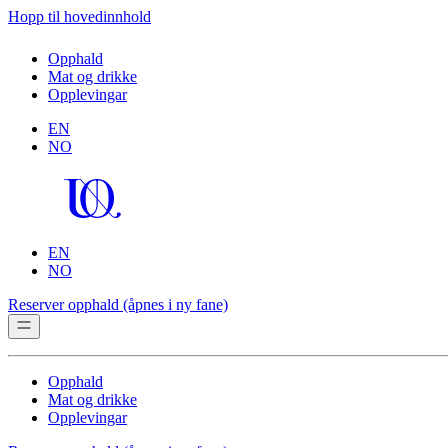
Hopp til hovedinnhold
Opphald
Mat og drikke
Opplevingar
EN
NO
EN
NO
Reserver opphald
(åpnes i ny fane)
Opphald
Mat og drikke
Opplevingar