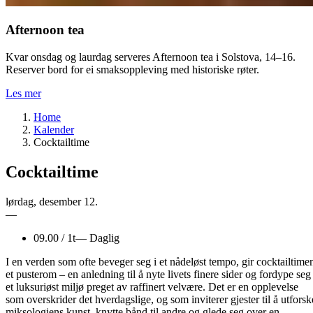
Afternoon tea
Kvar onsdag og laurdag serveres Afternoon tea i Solstova, 14–16.
Reserver bord for ei smaksoppleving med historiske røter.
Les mer
Home
Kalender
Cocktailtime
Cocktailtime
lørdag
,
desember
12.
—
09.00
/
1t
—
Daglig
I en verden som ofte beveger seg i et nådeløst tempo, gir cocktailtime
et pusterom – en anledning til å nyte livets finere sider og fordype seg 
et luksuriøst miljø preget av raffinert velvære. Det er en opplevelse
som overskrider det hverdagslige, og som inviterer gjester til å utforsk
miksologiens kunst, knytte bånd til andre og glede seg over en