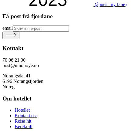
(åpnes i ny fane)
Få post frå fjordane
email
Kontakt
70 06 21 00
post@unionoye.no
Norangsdal 41
6196 Norangsfjorden
Noreg
Om hotellet
Hotellet
Kontakt oss
Reisa hit
Berekraft