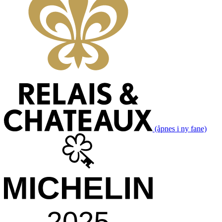
(åpnes i ny fane)