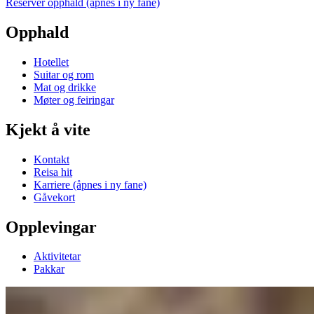
Reserver opphald
(åpnes i ny fane)
Opphald
Hotellet
Suitar og rom
Mat og drikke
Møter og feiringar
Kjekt å vite
Kontakt
Reisa hit
Karriere
(åpnes i ny fane)
Gåvekort
Opplevingar
Aktivitetar
Pakkar