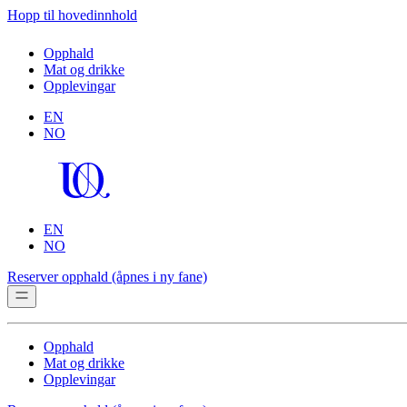
Hopp til hovedinnhold
Opphald
Mat og drikke
Opplevingar
EN
NO
EN
NO
Reserver opphald
(åpnes i ny fane)
Opphald
Mat og drikke
Opplevingar