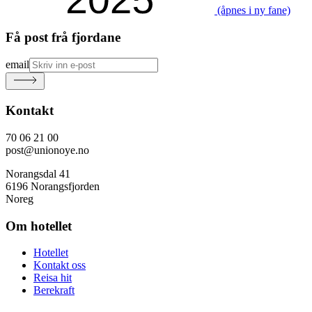
(åpnes i ny fane)
Få post frå fjordane
email
Kontakt
70 06 21 00
post@unionoye.no
Norangsdal 41
6196 Norangsfjorden
Noreg
Om hotellet
Hotellet
Kontakt oss
Reisa hit
Berekraft