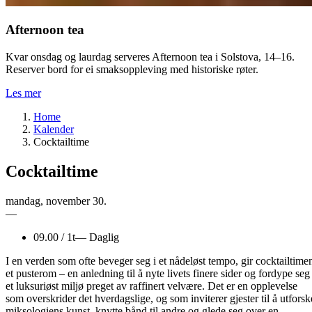
Afternoon tea
Kvar onsdag og laurdag serveres Afternoon tea i Solstova, 14–16.
Reserver bord for ei smaksoppleving med historiske røter.
Les mer
Home
Kalender
Cocktailtime
Cocktailtime
mandag
,
november
30.
—
09.00
/
1t
—
Daglig
I en verden som ofte beveger seg i et nådeløst tempo, gir cocktailtime
et pusterom – en anledning til å nyte livets finere sider og fordype seg 
et luksuriøst miljø preget av raffinert velvære. Det er en opplevelse
som overskrider det hverdagslige, og som inviterer gjester til å utforsk
miksologiens kunst, knytte bånd til andre og glede seg over en