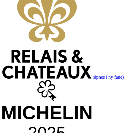
(åpnes i ny fane)