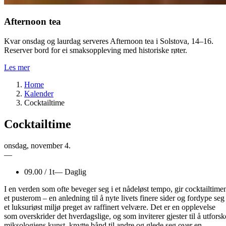
Afternoon tea
Kvar onsdag og laurdag serveres Afternoon tea i Solstova, 14–16.
Reserver bord for ei smaksoppleving med historiske røter.
Les mer
Home
Kalender
Cocktailtime
Cocktailtime
onsdag
,
november
4.
—
09.00
/
1t
—
Daglig
I en verden som ofte beveger seg i et nådeløst tempo, gir cocktailtime
et pusterom – en anledning til å nyte livets finere sider og fordype seg 
et luksuriøst miljø preget av raffinert velvære. Det er en opplevelse
som overskrider det hverdagslige, og som inviterer gjester til å utforsk
miksologiens kunst, knytte bånd til andre og glede seg over en