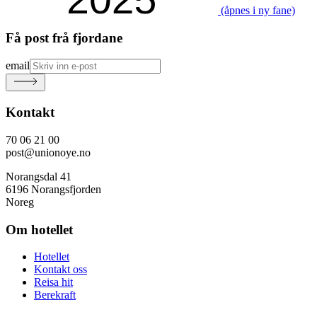
(åpnes i ny fane)
Få post frå fjordane
email
Kontakt
70 06 21 00
post@unionoye.no
Norangsdal 41
6196 Norangsfjorden
Noreg
Om hotellet
Hotellet
Kontakt oss
Reisa hit
Berekraft