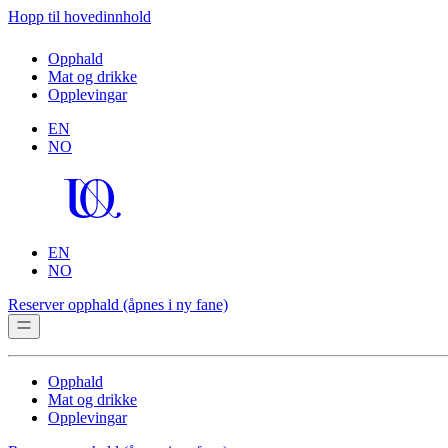
Hopp til hovedinnhold
Opphald
Mat og drikke
Opplevingar
EN
NO
EN
NO
Reserver opphald
(åpnes i ny fane)
Opphald
Mat og drikke
Opplevingar