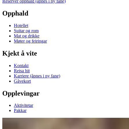
Reserver opphald
(åpnes i ny fane)
Opphald
Hotellet
Suitar og rom
Mat og drikke
Møter og feiringar
Kjekt å vite
Kontakt
Reisa hit
Karriere
(åpnes i ny fane)
Gåvekort
Opplevingar
Aktivitetar
Pakkar