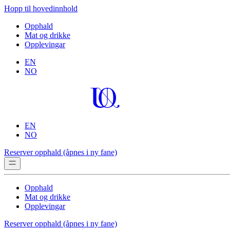
Hopp til hovedinnhold
Opphald
Mat og drikke
Opplevingar
EN
NO
EN
NO
Reserver opphald
(åpnes i ny fane)
Opphald
Mat og drikke
Opplevingar
Reserver opphald
(åpnes i ny fane)