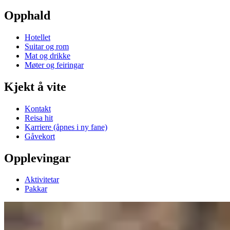
Opphald
Hotellet
Suitar og rom
Mat og drikke
Møter og feiringar
Kjekt å vite
Kontakt
Reisa hit
Karriere
(åpnes i ny fane)
Gåvekort
Opplevingar
Aktivitetar
Pakkar