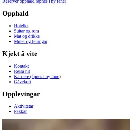
Reserver opphald
(åpnes i ny fane)
Opphald
Hotellet
Suitar og rom
Mat og drikke
Møter og feiringar
Kjekt å vite
Kontakt
Reisa hit
Karriere
(åpnes i ny fane)
Gåvekort
Opplevingar
Aktivitetar
Pakkar