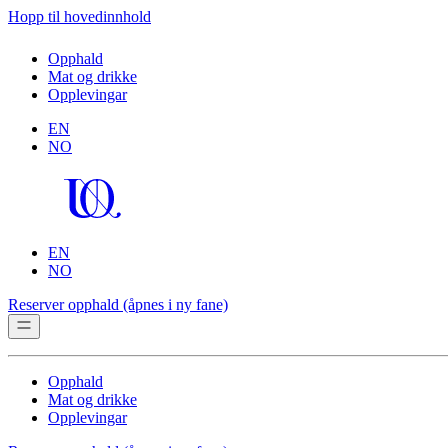
Hopp til hovedinnhold
Opphald
Mat og drikke
Opplevingar
EN
NO
EN
NO
Reserver opphald
(åpnes i ny fane)
Opphald
Mat og drikke
Opplevingar