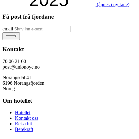
(åpnes i ny fane)
Få post frå fjordane
email
Kontakt
70 06 21 00
post@unionoye.no
Norangsdal 41
6196 Norangsfjorden
Noreg
Om hotellet
Hotellet
Kontakt oss
Reisa hit
Berekraft