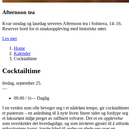
Afternoon tea
Kvar onsdag og laurdag serveres Afternoon tea i Solstova, 14–16.
Reserver bord for ei smaksoppleving med historiske røter.
Les mer
Home
Kalender
Cocktailtime
Cocktailtime
fredag
,
september
25.
—
09.00
/
1t
—
Daglig
I en verden som ofte beveger seg i et nådeløst tempo, gir cocktailtime
et pusterom – en anledning til å nyte livets finere sider og fordype seg 
et luksuriøst miljø preget av raffinert velvære. Det er en opplevelse
som overskrider det hverdagslige, og som inviterer gjester til å utforsk
miksologiens kunst, knytte bånd til andre og glede seg over en