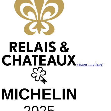
(åpnes i ny fane)