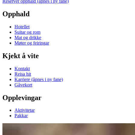
Reserver opphald
(åpnes i ny fane)
Opphald
Hotellet
Suitar og rom
Mat og drikke
Møter og feiringar
Kjekt å vite
Kontakt
Reisa hit
Karriere
(åpnes i ny fane)
Gåvekort
Opplevingar
Aktivitetar
Pakkar