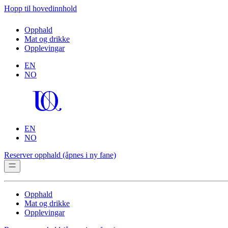
Hopp til hovedinnhold
Opphald
Mat og drikke
Opplevingar
EN
NO
EN
NO
Reserver opphald
(åpnes i ny fane)
Opphald
Mat og drikke
Opplevingar