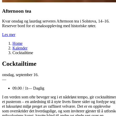
Afternoon tea
Kvar onsdag og laurdag serveres Afternoon tea i Solstova, 14–16.
Reserver bord for ei smaksoppleving med historiske røter.
Les mer
Home
Kalender
Cocktailtime
Cocktailtime
onsdag
,
september
16.
—
09.00
/
1t
—
Daglig
I en verden som ofte beveger seg i et nådeløst tempo, gir cocktailtime
et pusterom – en anledning til å nyte livets finere sider og fordype seg 
et luksuriøst miljø preget av raffinert velvære. Det er en opplevelse
som overskrider det hverdagslige, og som inviterer gjester til å utforsk
miksologiens kunst, knytte bånd til andre og glede seg over en