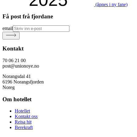
(åpnes i ny fane)
Få post frå fjordane
email
Kontakt
70 06 21 00
post@unionoye.no
Norangsdal 41
6196 Norangsfjorden
Noreg
Om hotellet
Hotellet
Kontakt oss
Reisa hit
Berekraft