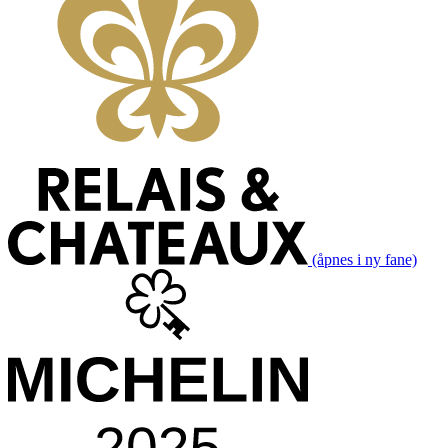
(åpnes i ny fane)