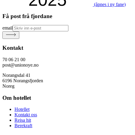
(åpnes i ny fane)
Få post frå fjordane
email
Kontakt
70 06 21 00
post@unionoye.no
Norangsdal 41
6196 Norangsfjorden
Noreg
Om hotellet
Hotellet
Kontakt oss
Reisa hit
Berekraft