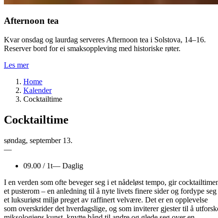
Afternoon tea
Kvar onsdag og laurdag serveres Afternoon tea i Solstova, 14–16.
Reserver bord for ei smaksoppleving med historiske røter.
Les mer
Home
Kalender
Cocktailtime
Cocktailtime
søndag
,
september
13.
—
09.00
/
1t
—
Daglig
I en verden som ofte beveger seg i et nådeløst tempo, gir cocktailtime
et pusterom – en anledning til å nyte livets finere sider og fordype seg 
et luksuriøst miljø preget av raffinert velvære. Det er en opplevelse
som overskrider det hverdagslige, og som inviterer gjester til å utforsk
miksologiens kunst, knytte bånd til andre og glede seg over en