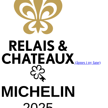
(åpnes i ny fane)