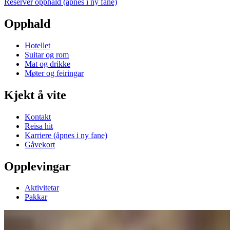
Reserver opphald
(åpnes i ny fane)
Opphald
Hotellet
Suitar og rom
Mat og drikke
Møter og feiringar
Kjekt å vite
Kontakt
Reisa hit
Karriere
(åpnes i ny fane)
Gåvekort
Opplevingar
Aktivitetar
Pakkar