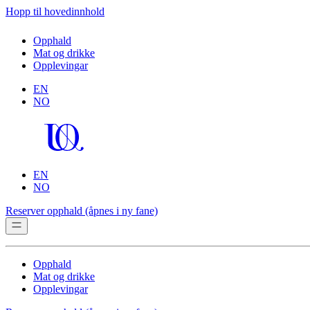
Hopp til hovedinnhold
Opphald
Mat og drikke
Opplevingar
EN
NO
EN
NO
Reserver opphald
(åpnes i ny fane)
Opphald
Mat og drikke
Opplevingar