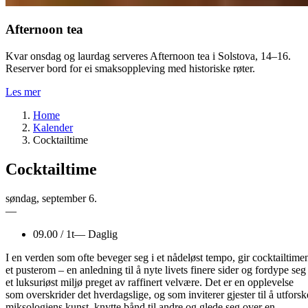
Afternoon tea
Kvar onsdag og laurdag serveres Afternoon tea i Solstova, 14–16.
Reserver bord for ei smaksoppleving med historiske røter.
Les mer
Home
Kalender
Cocktailtime
Cocktailtime
søndag
,
september
6.
—
09.00
/
1t
—
Daglig
I en verden som ofte beveger seg i et nådeløst tempo, gir cocktailtime
et pusterom – en anledning til å nyte livets finere sider og fordype seg 
et luksuriøst miljø preget av raffinert velvære. Det er en opplevelse
som overskrider det hverdagslige, og som inviterer gjester til å utforsk
miksologiens kunst, knytte bånd til andre og glede seg over en