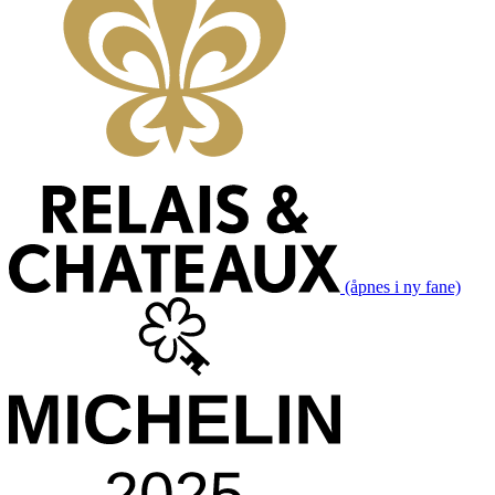
(åpnes i ny fane)