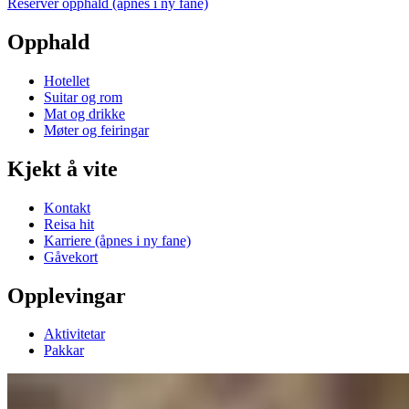
Reserver opphald
(åpnes i ny fane)
Opphald
Hotellet
Suitar og rom
Mat og drikke
Møter og feiringar
Kjekt å vite
Kontakt
Reisa hit
Karriere
(åpnes i ny fane)
Gåvekort
Opplevingar
Aktivitetar
Pakkar