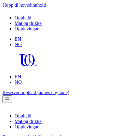
Hopp til hovedinnhold
Opphald
Mat og drikke
Opplevingar
EN
NO
EN
NO
Reserver opphald
(åpnes i ny fane)
Opphald
Mat og drikke
Opplevingar