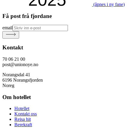
(åpnes i ny fane)
Få post frå fjordane
email
Kontakt
70 06 21 00
post@unionoye.no
Norangsdal 41
6196 Norangsfjorden
Noreg
Om hotellet
Hotellet
Kontakt oss
Reisa hit
Berekraft