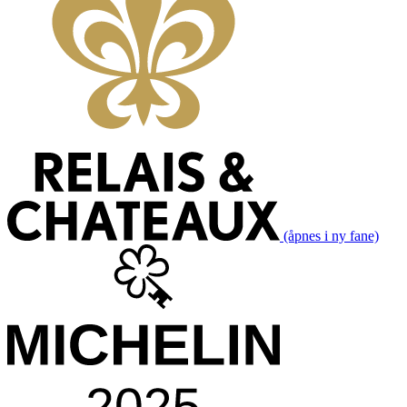
(åpnes i ny fane)