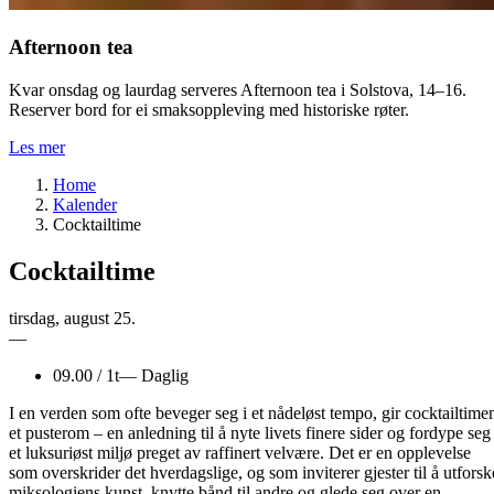
Afternoon tea
Kvar onsdag og laurdag serveres Afternoon tea i Solstova, 14–16.
Reserver bord for ei smaksoppleving med historiske røter.
Les mer
Home
Kalender
Cocktailtime
Cocktailtime
tirsdag
,
august
25.
—
09.00
/
1t
—
Daglig
I en verden som ofte beveger seg i et nådeløst tempo, gir cocktailtime
et pusterom – en anledning til å nyte livets finere sider og fordype seg 
et luksuriøst miljø preget av raffinert velvære. Det er en opplevelse
som overskrider det hverdagslige, og som inviterer gjester til å utforsk
miksologiens kunst, knytte bånd til andre og glede seg over en