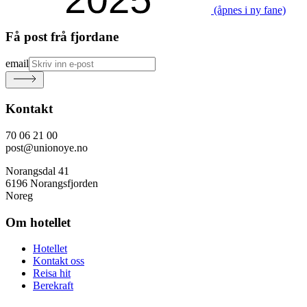
(åpnes i ny fane)
Få post frå fjordane
email
Kontakt
70 06 21 00
post@unionoye.no
Norangsdal 41
6196 Norangsfjorden
Noreg
Om hotellet
Hotellet
Kontakt oss
Reisa hit
Berekraft