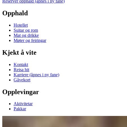
Reserver opphald
(åpnes i ny fane)
Opphald
Hotellet
Suitar og rom
Mat og drikke
Møter og feiringar
Kjekt å vite
Kontakt
Reisa hit
Karriere
(åpnes i ny fane)
Gåvekort
Opplevingar
Aktivitetar
Pakkar