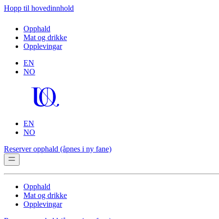
Hopp til hovedinnhold
Opphald
Mat og drikke
Opplevingar
EN
NO
EN
NO
Reserver opphald
(åpnes i ny fane)
Opphald
Mat og drikke
Opplevingar