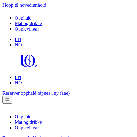
Hopp til hovedinnhold
Opphald
Mat og drikke
Opplevingar
EN
NO
EN
NO
Reserver opphald
(åpnes i ny fane)
Opphald
Mat og drikke
Opplevingar