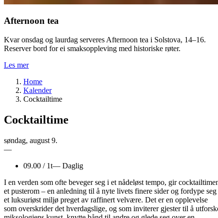
Afternoon tea
Kvar onsdag og laurdag serveres Afternoon tea i Solstova, 14–16.
Reserver bord for ei smaksoppleving med historiske røter.
Les mer
Home
Kalender
Cocktailtime
Cocktailtime
søndag
,
august
9.
—
09.00
/
1t
—
Daglig
I en verden som ofte beveger seg i et nådeløst tempo, gir cocktailtime
et pusterom – en anledning til å nyte livets finere sider og fordype seg 
et luksuriøst miljø preget av raffinert velvære. Det er en opplevelse
som overskrider det hverdagslige, og som inviterer gjester til å utforsk
miksologiens kunst, knytte bånd til andre og glede seg over en