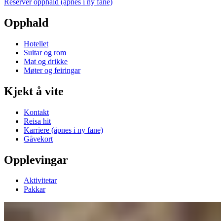
Reserver opphald
(åpnes i ny fane)
Opphald
Hotellet
Suitar og rom
Mat og drikke
Møter og feiringar
Kjekt å vite
Kontakt
Reisa hit
Karriere
(åpnes i ny fane)
Gåvekort
Opplevingar
Aktivitetar
Pakkar