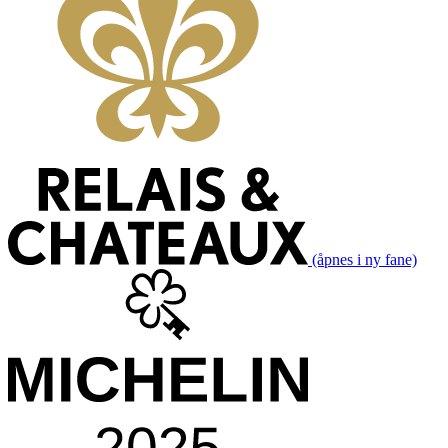
(åpnes i ny fane)