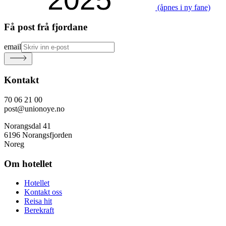
(åpnes i ny fane)
Få post frå fjordane
email
Kontakt
70 06 21 00
post@unionoye.no
Norangsdal 41
6196 Norangsfjorden
Noreg
Om hotellet
Hotellet
Kontakt oss
Reisa hit
Berekraft