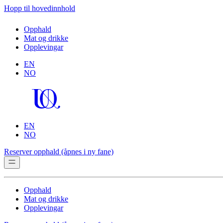
Hopp til hovedinnhold
Opphald
Mat og drikke
Opplevingar
EN
NO
EN
NO
Reserver opphald
(åpnes i ny fane)
Opphald
Mat og drikke
Opplevingar