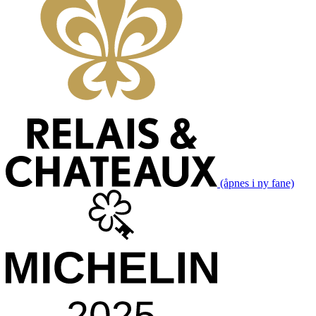
(åpnes i ny fane)