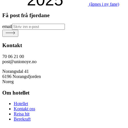
(åpnes i ny fane)
Få post frå fjordane
email
Kontakt
70 06 21 00
post@unionoye.no
Norangsdal 41
6196 Norangsfjorden
Noreg
Om hotellet
Hotellet
Kontakt oss
Reisa hit
Berekraft