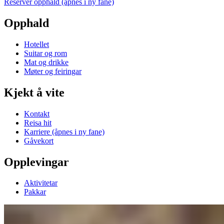
Reserver opphald
(åpnes i ny fane)
Opphald
Hotellet
Suitar og rom
Mat og drikke
Møter og feiringar
Kjekt å vite
Kontakt
Reisa hit
Karriere
(åpnes i ny fane)
Gåvekort
Opplevingar
Aktivitetar
Pakkar