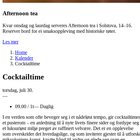
Afternoon tea
Kvar onsdag og laurdag serveres Afternoon tea i Solstova, 14–16.
Reserver bord for ei smaksoppleving med historiske røter.
Les mer
Home
Kalender
Cocktailtime
Cocktailtime
torsdag
,
juli
30.
—
09.00
/
1t
—
Daglig
I en verden som ofte beveger seg i et nådeløst tempo, gir cocktailtime
et pusterom – en anledning til å nyte livets finere sider og fordype seg 
et luksuriøst miljø preget av raffinert velvære. Det er en opplevelse
som overskrider det hverdagslige, og som inviterer gjester til å utforsk
miksologiens kunst, knytte bånd til andre og glede seg over en