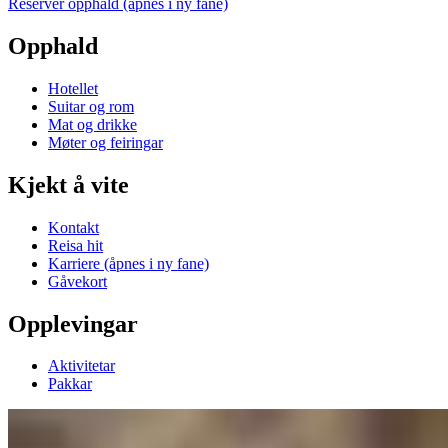
Reserver opphald
(åpnes i ny fane)
Opphald
Hotellet
Suitar og rom
Mat og drikke
Møter og feiringar
Kjekt å vite
Kontakt
Reisa hit
Karriere
(åpnes i ny fane)
Gåvekort
Opplevingar
Aktivitetar
Pakkar