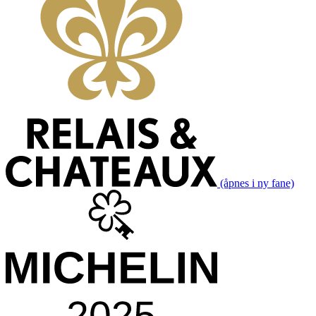
(åpnes i ny fane)