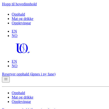
Hopp til hovedinnhold
Opphald
Mat og drikke
Opplevingar
EN
NO
EN
NO
Reserver opphald
(åpnes i ny fane)
Opphald
Mat og drikke
Opplevingar