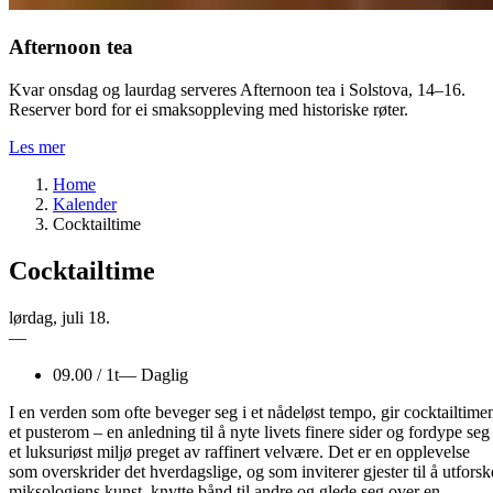
Afternoon tea
Kvar onsdag og laurdag serveres Afternoon tea i Solstova, 14–16.
Reserver bord for ei smaksoppleving med historiske røter.
Les mer
Home
Kalender
Cocktailtime
Cocktailtime
lørdag
,
juli
18.
—
09.00
/
1t
—
Daglig
I en verden som ofte beveger seg i et nådeløst tempo, gir cocktailtime
et pusterom – en anledning til å nyte livets finere sider og fordype seg 
et luksuriøst miljø preget av raffinert velvære. Det er en opplevelse
som overskrider det hverdagslige, og som inviterer gjester til å utforsk
miksologiens kunst, knytte bånd til andre og glede seg over en