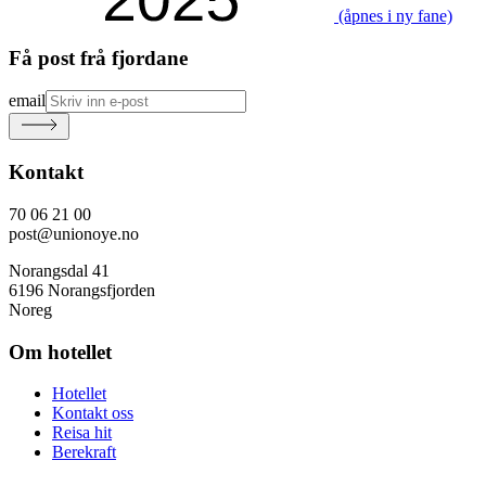
(åpnes i ny fane)
Få post frå fjordane
email
Kontakt
70 06 21 00
post@unionoye.no
Norangsdal 41
6196 Norangsfjorden
Noreg
Om hotellet
Hotellet
Kontakt oss
Reisa hit
Berekraft