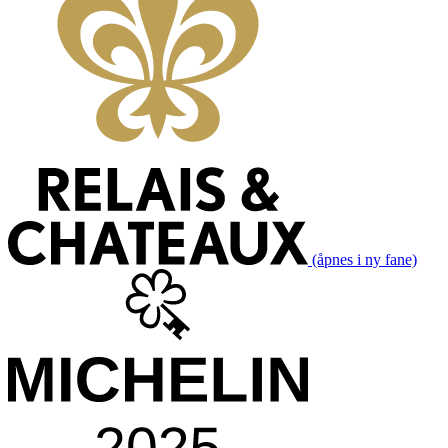
(åpnes i ny fane)