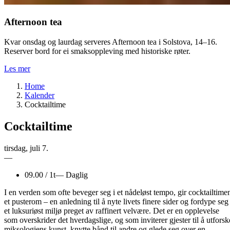
Afternoon tea
Kvar onsdag og laurdag serveres Afternoon tea i Solstova, 14–16.
Reserver bord for ei smaksoppleving med historiske røter.
Les mer
Home
Kalender
Cocktailtime
Cocktailtime
tirsdag
,
juli
7.
—
09.00
/
1t
—
Daglig
I en verden som ofte beveger seg i et nådeløst tempo, gir cocktailtime
et pusterom – en anledning til å nyte livets finere sider og fordype seg 
et luksuriøst miljø preget av raffinert velvære. Det er en opplevelse
som overskrider det hverdagslige, og som inviterer gjester til å utforsk
miksologiens kunst, knytte bånd til andre og glede seg over en