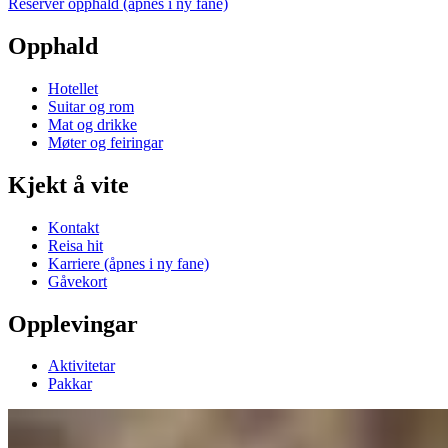
Reserver opphald
(åpnes i ny fane)
Opphald
Hotellet
Suitar og rom
Mat og drikke
Møter og feiringar
Kjekt å vite
Kontakt
Reisa hit
Karriere
(åpnes i ny fane)
Gåvekort
Opplevingar
Aktivitetar
Pakkar