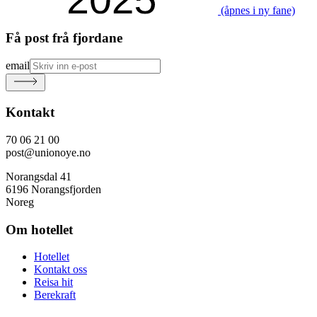
(åpnes i ny fane)
Få post frå fjordane
email
Kontakt
70 06 21 00
post@unionoye.no
Norangsdal 41
6196 Norangsfjorden
Noreg
Om hotellet
Hotellet
Kontakt oss
Reisa hit
Berekraft