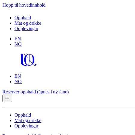
Hopp til hovedinnhold
Opphald
Mat og drikke
Opplevingar
EN
NO
EN
NO
Reserver opphald
(åpnes i ny fane)
Opphald
Mat og drikke
Opplevingar