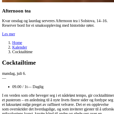
Afternoon tea
Kvar onsdag og laurdag serveres Afternoon tea i Solstova, 14–16.
Reserver bord for ei smaksoppleving med historiske røter.
Les mer
Home
Kalender
Cocktailtime
Cocktailtime
mandag
,
juli
6.
—
09.00
/
1t
—
Daglig
I en verden som ofte beveger seg i et nådeløst tempo, gir cocktailtime
et pusterom – en anledning til å nyte livets finere sider og fordype seg 
et luksuriøst miljø preget av raffinert velvære. Det er en opplevelse
som overskrider det hverdagslige, og som inviterer gjester til å utforsk
miksologiens kunst, knytte bånd til andre og glede seg over en