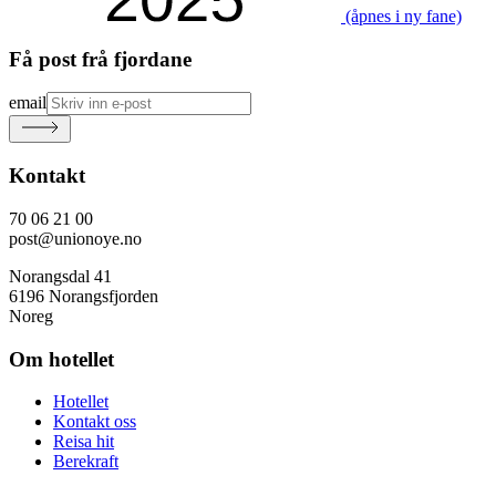
(åpnes i ny fane)
Få post frå fjordane
email
Kontakt
70 06 21 00
post@unionoye.no
Norangsdal 41
6196 Norangsfjorden
Noreg
Om hotellet
Hotellet
Kontakt oss
Reisa hit
Berekraft