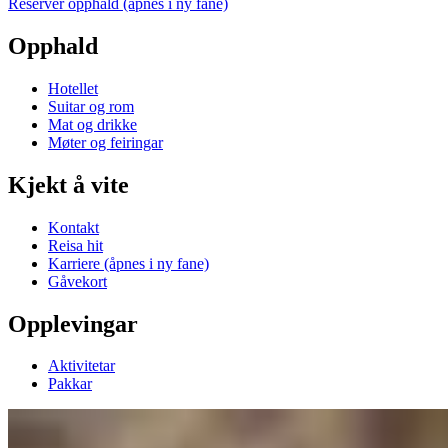
Reserver opphald
(åpnes i ny fane)
Opphald
Hotellet
Suitar og rom
Mat og drikke
Møter og feiringar
Kjekt å vite
Kontakt
Reisa hit
Karriere
(åpnes i ny fane)
Gåvekort
Opplevingar
Aktivitetar
Pakkar