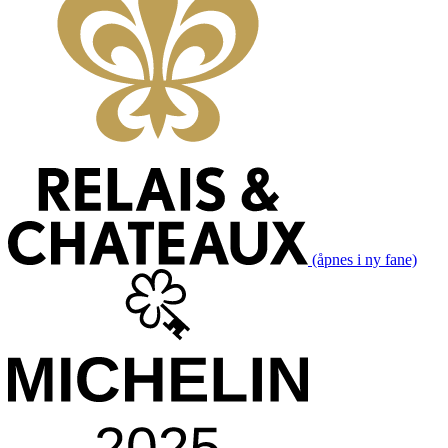
(åpnes i ny fane)