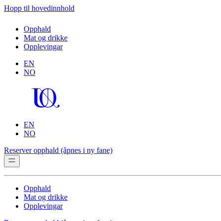
Hopp til hovedinnhold
Opphald
Mat og drikke
Opplevingar
EN
NO
EN
NO
Reserver opphald
(åpnes i ny fane)
Opphald
Mat og drikke
Opplevingar