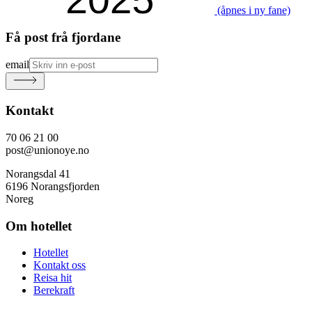
(åpnes i ny fane)
Få post frå fjordane
email
Kontakt
70 06 21 00
post@unionoye.no
Norangsdal 41
6196 Norangsfjorden
Noreg
Om hotellet
Hotellet
Kontakt oss
Reisa hit
Berekraft