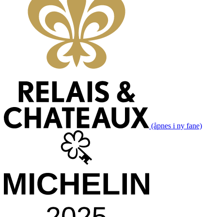
(åpnes i ny fane)