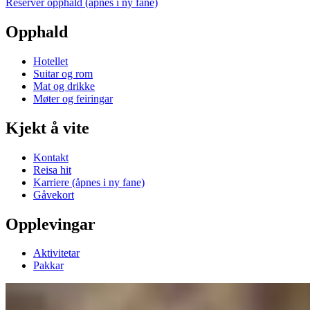
Reserver opphald
(åpnes i ny fane)
Opphald
Hotellet
Suitar og rom
Mat og drikke
Møter og feiringar
Kjekt å vite
Kontakt
Reisa hit
Karriere
(åpnes i ny fane)
Gåvekort
Opplevingar
Aktivitetar
Pakkar