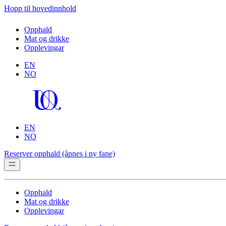
Hopp til hovedinnhold
Opphald
Mat og drikke
Opplevingar
EN
NO
EN
NO
Reserver opphald
(åpnes i ny fane)
Opphald
Mat og drikke
Opplevingar