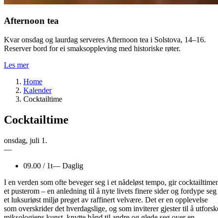
Afternoon tea
Kvar onsdag og laurdag serveres Afternoon tea i Solstova, 14–16.
Reserver bord for ei smaksoppleving med historiske røter.
Les mer
Home
Kalender
Cocktailtime
Cocktailtime
onsdag
,
juli
1.
—
09.00
/
1t
—
Daglig
I en verden som ofte beveger seg i et nådeløst tempo, gir cocktailtime
et pusterom – en anledning til å nyte livets finere sider og fordype seg 
et luksuriøst miljø preget av raffinert velvære. Det er en opplevelse
som overskrider det hverdagslige, og som inviterer gjester til å utforsk
miksologiens kunst, knytte bånd til andre og glede seg over en