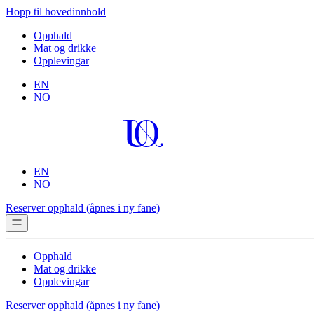
Hopp til hovedinnhold
Opphald
Mat og drikke
Opplevingar
EN
NO
EN
NO
Reserver opphald
(åpnes i ny fane)
Opphald
Mat og drikke
Opplevingar
Reserver opphald
(åpnes i ny fane)