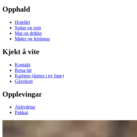
Opphald
Hotellet
Suitar og rom
Mat og drikke
Møter og feiringar
Kjekt å vite
Kontakt
Reisa hit
Karriere
(åpnes i ny fane)
Gåvekort
Opplevingar
Aktivitetar
Pakkar