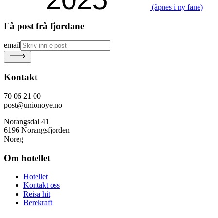
(åpnes i ny fane)
Få post frå fjordane
email
Kontakt
70 06 21 00
post@unionoye.no
Norangsdal 41
6196 Norangsfjorden
Noreg
Om hotellet
Hotellet
Kontakt oss
Reisa hit
Berekraft