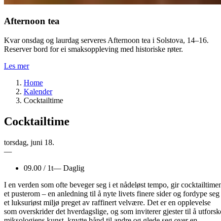
Afternoon tea
Kvar onsdag og laurdag serveres Afternoon tea i Solstova, 14–16.
Reserver bord for ei smaksoppleving med historiske røter.
Les mer
Home
Kalender
Cocktailtime
Cocktailtime
torsdag
,
juni
18.
—
09.00
/
1t
—
Daglig
I en verden som ofte beveger seg i et nådeløst tempo, gir cocktailtime
et pusterom – en anledning til å nyte livets finere sider og fordype seg 
et luksuriøst miljø preget av raffinert velvære. Det er en opplevelse
som overskrider det hverdagslige, og som inviterer gjester til å utforsk
miksologiens kunst, knytte bånd til andre og glede seg over en