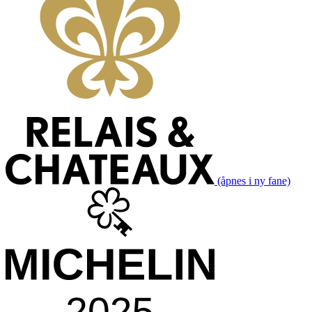
(åpnes i ny fane)