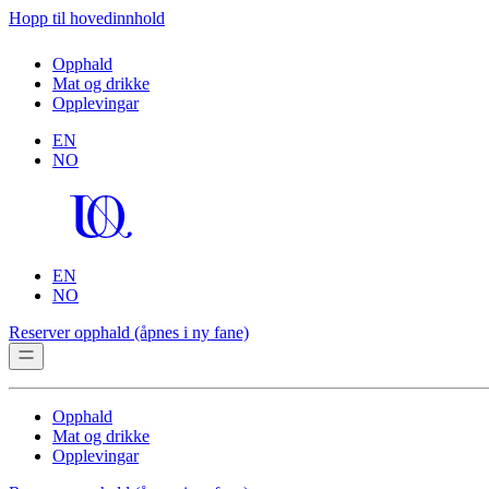
Hopp til hovedinnhold
Opphald
Mat og drikke
Opplevingar
EN
NO
EN
NO
Reserver opphald
(åpnes i ny fane)
Opphald
Mat og drikke
Opplevingar