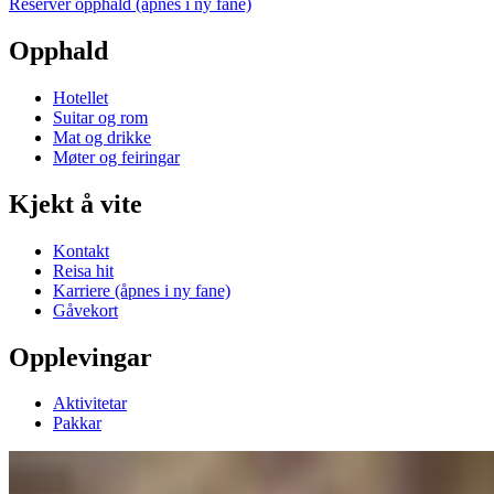
Reserver opphald
(åpnes i ny fane)
Opphald
Hotellet
Suitar og rom
Mat og drikke
Møter og feiringar
Kjekt å vite
Kontakt
Reisa hit
Karriere
(åpnes i ny fane)
Gåvekort
Opplevingar
Aktivitetar
Pakkar