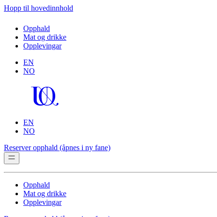
Hopp til hovedinnhold
Opphald
Mat og drikke
Opplevingar
EN
NO
EN
NO
Reserver opphald
(åpnes i ny fane)
Opphald
Mat og drikke
Opplevingar