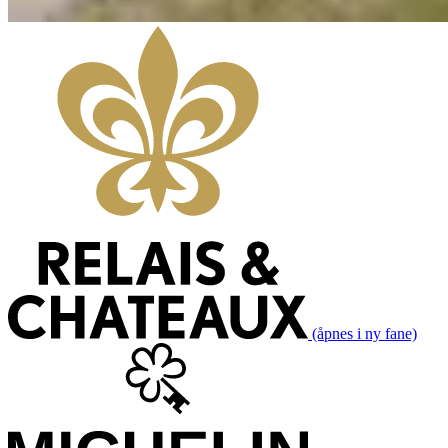
(åpnes i ny fane)