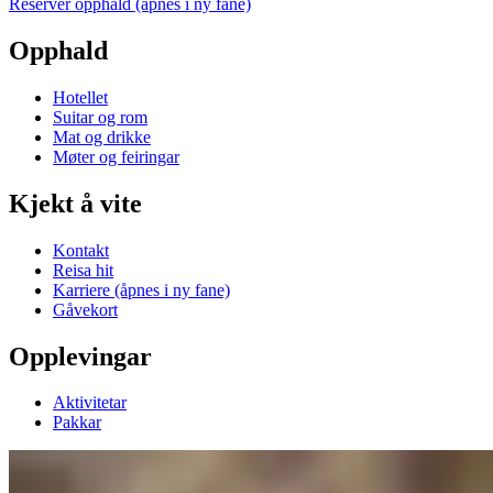
Reserver opphald
(åpnes i ny fane)
Opphald
Hotellet
Suitar og rom
Mat og drikke
Møter og feiringar
Kjekt å vite
Kontakt
Reisa hit
Karriere
(åpnes i ny fane)
Gåvekort
Opplevingar
Aktivitetar
Pakkar