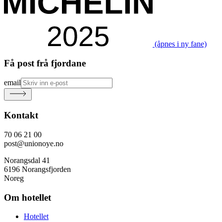
(åpnes i ny fane)
Få post frå fjordane
email
Kontakt
70 06 21 00
post@unionoye.no
Norangsdal 41
6196 Norangsfjorden
Noreg
Om hotellet
Hotellet