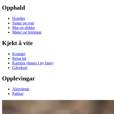
Opphald
Hotellet
Suitar og rom
Mat og drikke
Møter og feiringar
Kjekt å vite
Kontakt
Reisa hit
Karriere
(åpnes i ny fane)
Gåvekort
Opplevingar
Aktivitetar
Pakkar