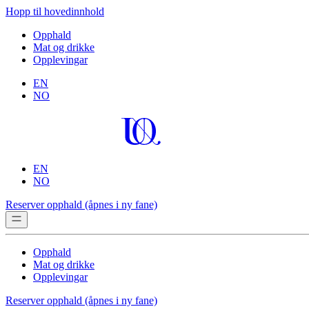
Hopp til hovedinnhold
Opphald
Mat og drikke
Opplevingar
EN
NO
EN
NO
Reserver opphald
(åpnes i ny fane)
Opphald
Mat og drikke
Opplevingar
Reserver opphald
(åpnes i ny fane)