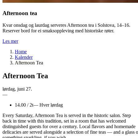
Afternoon tea
Kvar onsdag og laurdag serveres Afternoon tea i Solstova, 14–16.
Reserver bord for ei smaksoppleving med historiske røter.
Les mer
Home
Kalender
Afternoon Tea
Afternoon Tea
lørdag
,
juni
27.
—
14.00
/
2t
—
Hver lørdag
Every Saturday, Afternoon Tea is served in the historic salon. Step
back in time with this tradition, set in a room that has welcomed
distinguished guests for over a century. Local flavors and homemade
delicacies are served alongside a selection of fine teas — and a glass o
something sparkling, if you wish.