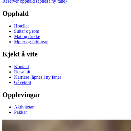
Reserver opphald
(åpnes i ny fane)
Opphald
Hotellet
Suitar og rom
Mat og drikke
Møter og feiringar
Kjekt å vite
Kontakt
Reisa hit
Karriere
(åpnes i ny fane)
Gåvekort
Opplevingar
Aktivitetar
Pakkar