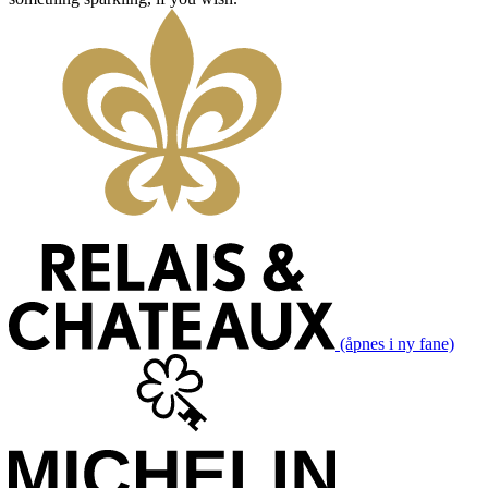
(åpnes i ny fane)