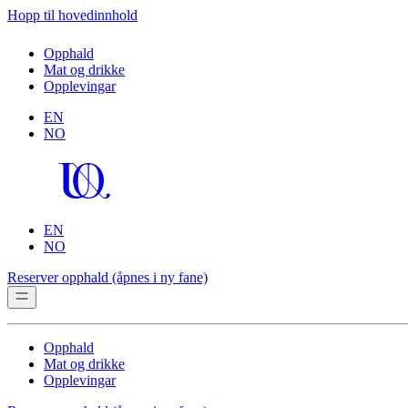
Hopp til hovedinnhold
Opphald
Mat og drikke
Opplevingar
EN
NO
EN
NO
Reserver opphald
(åpnes i ny fane)
Opphald
Mat og drikke
Opplevingar