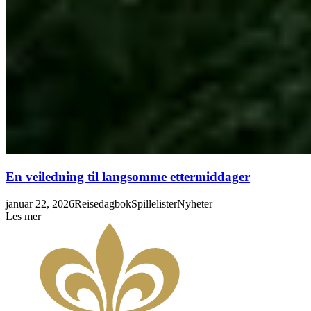
En veiledning til langsomme ettermiddager
januar 22, 2026
Reisedagbok
Spillelister
Nyheter
Les mer