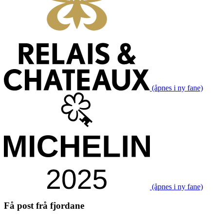
(åpnes i ny fane)
(åpnes i ny fane)
Få post frå fjordane