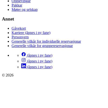
Opplevingar
Pakkar
Møter og selskap
Annet
Gåvekort
Karriere
(åpnes i ny fane)
Personvern
Generelle vilkår for individuelle reservasjonar
Generelle vilkår for gruppereservasjonar
(åpnes i ny fane)
(åpnes i ny fane)
(åpnes i ny fane)
© 2026