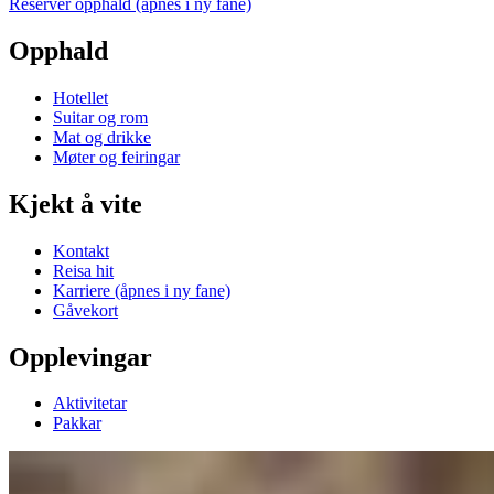
Reserver opphald
(åpnes i ny fane)
Opphald
Hotellet
Suitar og rom
Mat og drikke
Møter og feiringar
Kjekt å vite
Kontakt
Reisa hit
Karriere
(åpnes i ny fane)
Gåvekort
Opplevingar
Aktivitetar
Pakkar