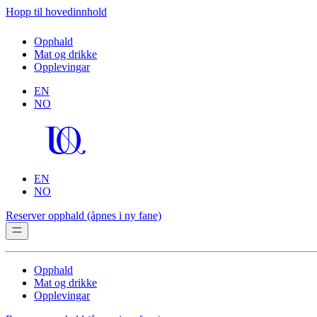
Hopp til hovedinnhold
Opphald
Mat og drikke
Opplevingar
EN
NO
EN
NO
Reserver opphald
(åpnes i ny fane)
Opphald
Mat og drikke
Opplevingar